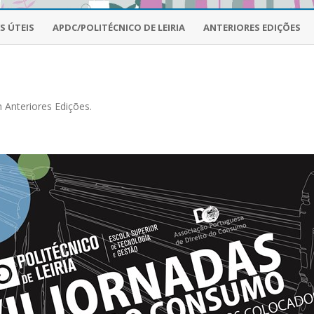
Skip
to
S ÚTEIS
APDC/POLITÉCNICO DE LEIRIA
ANTERIORES EDIÇÕES
content
n
Anteriores Edições
.