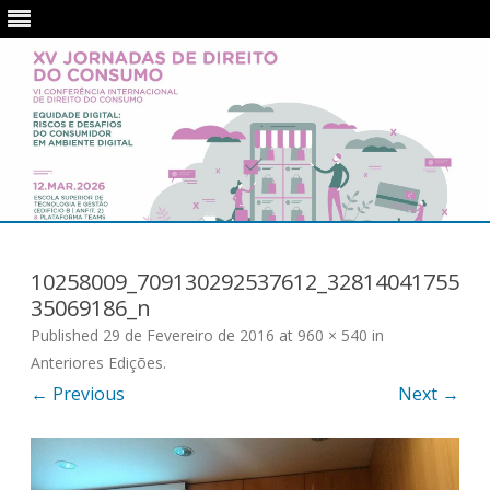
Skip
to
content
10258009_709130292537612_32814041755
35069186_n
Published
29 de Fevereiro de 2016
at
960 × 540
in
Anteriores Edições
.
← Previous
Next →